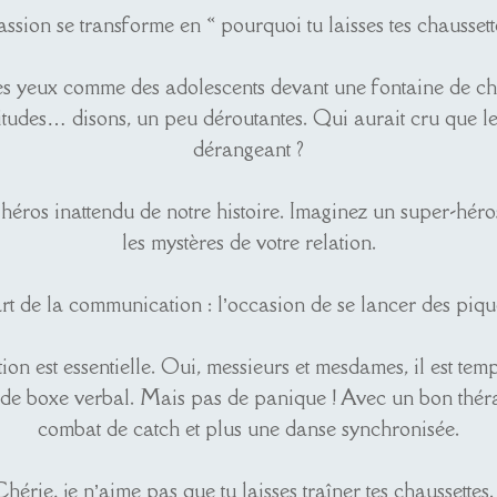
sion se transforme en « pourquoi tu laisses tes chaussette
es yeux comme des adolescents devant une fontaine de choc
tudes… disons, un peu déroutantes. Qui aurait cru que le b
dérangeant ?
 héros inattendu de notre histoire. Imaginez un super-héros
les mystères de votre relation.
rt de la communication : l’occasion de se lancer des piqu
 est essentielle. Oui, messieurs et mesdames, il est tem
 de boxe verbal. Mais pas de panique ! Avec un bon théra
combat de catch et plus une danse synchronisée.
Chérie, je n’aime pas que tu laisses traîner tes chaussettes